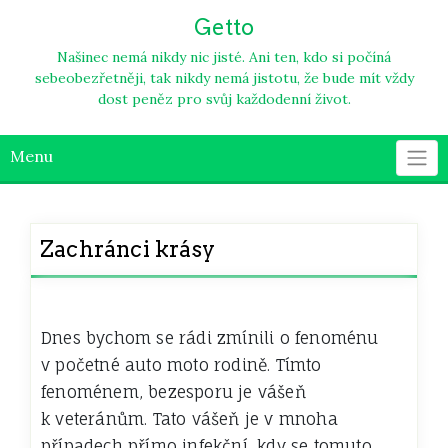
Skip
Getto
to
content
Našinec nemá nikdy nic jisté. Ani ten, kdo si počíná
sebeobezřetněji, tak nikdy nemá jistotu, že bude mít vždy
dost peněz pro svůj každodenní život.
Menu
Zachránci krásy
Dnes bychom se rádi zmínili o fenoménu
v početné auto moto rodině.
Tímto
fenoménem, bezesporu je vášeň
k veteránům. Tato vášeň je v mnoha
případech přímo infekční, kdy se tomuto