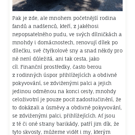
Pak je zde, ale mnohem početnější rodina
fandů a nadšenců, kteří, z jakéhosi
nepopsatelného pudu, ve svých dílničkách a
mnohdy i domácnostech, renovují dílek po
dílečku, své čtyřkolové sny a snad někdy pro
ně není důležitá, ani tak cesta, jako
cíl.
Finanční prostředky, často berou
z rodinných úspor přihlížejících a obdivné
pokyvování, se zdviženými palci a jejich
jedinou odměnou na konci cesty, mnohdy
celoživotní je pouze pocit zadostiučinění, že
to dokázali a úsměvy a obdivné pokyvování,
se zdviženými palci, přihlížejících.
Ať jsou
z té či oné strany barikády, patří jim dík, že
tyto skvosty, můžeme vidět i my, kterým