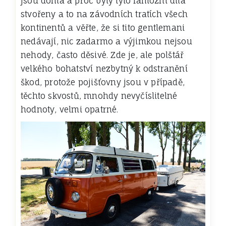
jsou doma a proč byly tyto famózní díla
stvořeny a to na závodních tratích všech
kontinentů a věřte, že si tito gentlemani
nedávají, nic zadarmo a výjimkou nejsou
nehody, často děsivé.
Zde je, ale polštář
velkého bohatství nezbytný k odstranění
škod, protože pojišťovny jsou v případě,
těchto skvostů, mnohdy nevyčíslitelné
hodnoty, velmi opatrné.