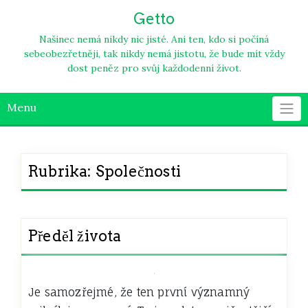
Skip
Getto
to
content
Našinec nemá nikdy nic jisté. Ani ten, kdo si počíná
sebeobezřetněji, tak nikdy nemá jistotu, že bude mít vždy
dost peněz pro svůj každodenní život.
Menu
Rubrika:
Společnosti
Předěl života
Je samozřejmé, že ten první významný