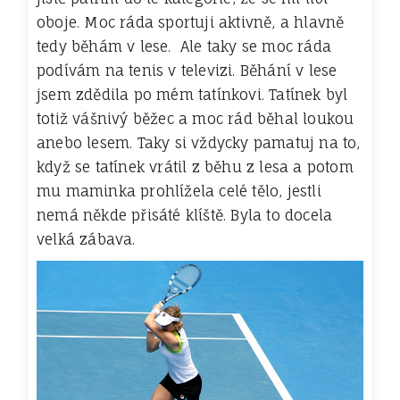
oboje. Moc ráda sportuji aktivně, a hlavně
tedy běhám v lese. Ale taky se moc ráda
podívám na tenis v televizi. Běhání v lese
jsem zdědila po mém tatínkovi. Tatínek byl
totiž vášnivý běžec a moc rád běhal loukou
anebo lesem. Taky si vždycky pamatuj na to,
když se tatínek vrátil z běhu z lesa a potom
mu maminka prohlížela celé tělo, jestli
nemá někde přisáté klíště. Byla to docela
velká zábava.