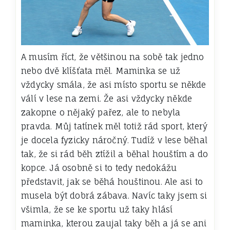
A musím říct, že většinou na sobě tak jedno
nebo dvě klíšťata měl. Maminka se už
vždycky smála, že asi místo sportu se někde
válí v lese na zemi. Že asi vždycky někde
zakopne o nějaký pařez, ale to nebyla
pravda. Můj tatínek měl totiž rád sport, který
je docela fyzicky náročný. Tudíž v lese běhal
tak, že si rád běh ztížil a běhal houštím a do
kopce. Já osobně si to tedy nedokážu
představit, jak se běhá houštinou. Ale asi to
musela být dobrá zábava. Navíc taky jsem si
všimla, že se ke sportu už taky hlásí
maminka, kterou zaujal taky běh a já se ani