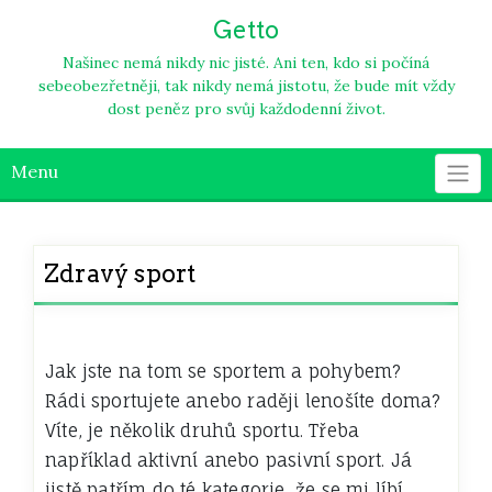
Skip
Getto
to
content
Našinec nemá nikdy nic jisté. Ani ten, kdo si počíná
sebeobezřetněji, tak nikdy nemá jistotu, že bude mít vždy
dost peněz pro svůj každodenní život.
Menu
Zdravý sport
Jak jste na tom se sportem a pohybem?
Rádi sportujete anebo raději lenošíte doma?
Víte, je několik druhů sportu. Třeba
například aktivní anebo pasivní sport. Já
jistě patřím do té kategorie, že se mi líbí