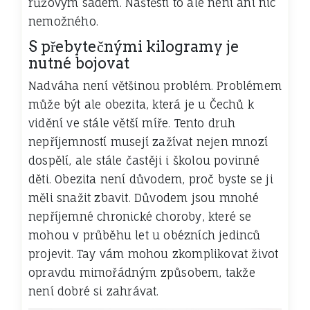
růžovým sadem. Naštěstí to ale není ani nic
nemožného.
S přebytečnými kilogramy je
nutné bojovat
Nadváha není většinou problém. Problémem
může být ale obezita, která je u Čechů k
vidění ve stále větší míře. Tento druh
nepříjemností musejí zažívat nejen mnozí
dospělí, ale stále častěji i školou povinné
děti. Obezita není důvodem, proč byste se ji
měli snažit zbavit. Důvodem jsou mnohé
nepříjemné chronické choroby, které se
mohou v průběhu let u obézních jedinců
projevit. Tay vám mohou zkomplikovat život
opravdu mimořádným způsobem, takže
není dobré si zahrávat.