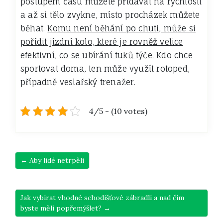
postupem času můžete přidávat na rychlosti
a až si tělo zvykne, místo procházek můžete
běhat.
Komu není běhání po chuti, může si
pořídit jízdní kolo, které je rovněž velice
efektivní, co se ubírání tuků týče
. Kdo chce
sportovat doma, ten může využít rotoped,
případně veslařský trenažer.
4/5 - (10 votes)
← Aby lidé netrpěli
Jak vybírat vhodné schodišťové zábradlí a nad čím
byste měli popřemýšlet? →