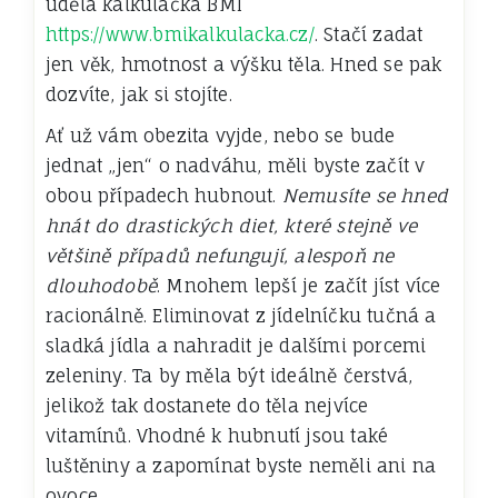
udělá kalkulačka BMI
https://www.bmikalkulacka.cz/
. Stačí zadat
jen věk, hmotnost a výšku těla. Hned se pak
dozvíte, jak si stojíte.
Ať už vám obezita vyjde, nebo se bude
jednat „jen“ o nadváhu, měli byste začít v
obou případech hubnout.
Nemusíte se hned
hnát do drastických diet, které stejně ve
většině případů nefungují, alespoň ne
dlouhodobě
. Mnohem lepší je začít jíst více
racionálně. Eliminovat z jídelníčku tučná a
sladká jídla a nahradit je dalšími porcemi
zeleniny. Ta by měla být ideálně čerstvá,
jelikož tak dostanete do těla nejvíce
vitamínů. Vhodné k hubnutí jsou také
luštěniny a zapomínat byste neměli ani na
ovoce.