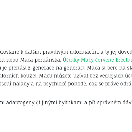
 dostane k dalším pravdivým informacím, a ty jej doved
nšen nebo Maca peruánská.
Účinky Macy červené Erect
je přenáší z generace na generaci. Maca si bere na st
atorních kouzel. Macu můžete užívat bez vedlejších úč
lepšení nálady a na psychické pohodě, což se právě od
 adaptogeny či jinými bylinkami a při správném dávkov