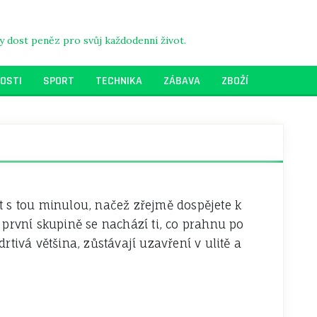
dy dost peněz pro svůj každodenní život.
OSTI
SPORT
TECHNIKA
ZÁBAVA
ZBOŽÍ
t s tou minulou, načež zřejmě dospějete k
 první skupině se nachází ti, co prahnu po
drtivá většina, zůstávají uzavření v ulitě a