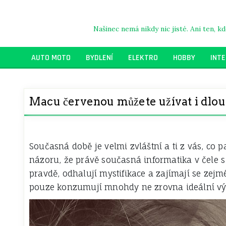
Skip
to
content
Našinec nemá nikdy nic jisté. Ani ten, 
AUTO MOTO
BYDLENÍ
ELEKTRO
HOBBY
INT
Macu červenou můžete užívat i dlo
Současná době je velmi zvláštní a ti z vás, co
názoru, že právě současná informatika v čele s 
pravdě, odhalují mystifikace a zajímají se zejmén
pouze konzumují mnohdy ne zrovna ideální výsl