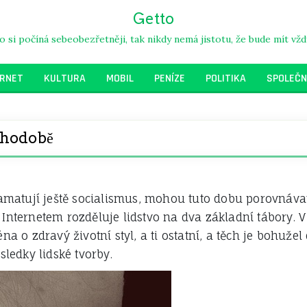
Getto
kdo si počíná sebeobezřetněji, tak nikdy nemá jistotu, že bude mít vž
ERNET
KULTURA
MOBIL
PENÍZE
POLITIKA
SPOLEČN
uhodobě
 pamatují ještě socialismus, mohou tuto dobu porovnáva
Internetem rozděluje lidstvo na dva základní tábory. V
a o zdravý životní styl, a ti ostatní, a těch je bohužel 
edky lidské tvorby.