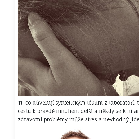
Ti, co důvěřují syntetickým lékům z laboratoří, 
cestu k pravdě mnohem delší a někdy se k ní an
zdravotní problémy může stres a nevhodný jídeln