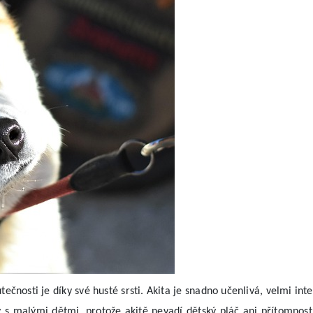
tečnosti je díky své husté srsti. Akita je snadno učenlivá, velmi inte
ny s malými dětmi, protože akitě nevadí dětský pláč ani přítomnost