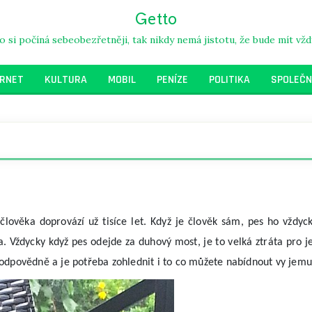
Getto
kdo si počíná sebeobezřetněji, tak nikdy nemá jistotu, že bude mít vž
ERNET
KULTURA
MOBIL
PENÍZE
POLITIKA
SPOLEČN
lověka doprovází už tisíce let. Když je člověk sám, pes ho vždycky
. Vždycky když pes odejde za duhový most, je to velká ztráta pro j
 zodpovědně a je potřeba zohlednit i to co můžete nabídnout vy jemu