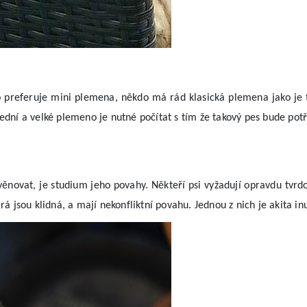
ěkdo preferuje mini plemena, někdo má rád klasická plemena jako j
řední a velké plemeno je nutné počítat s tím že takový pes bude pot
 věnovat, je studium jeho povahy. Někteří psi vyžadují opravdu tvrd
rá jsou klidná, a mají nekonfliktní povahu. Jednou z nich je akita in