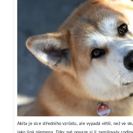
Akita je sice středního vzrůstu, ale vypadá větší, než ve sku
jako jiná plemena. Díky své povaze si ji zamilovaly rodi