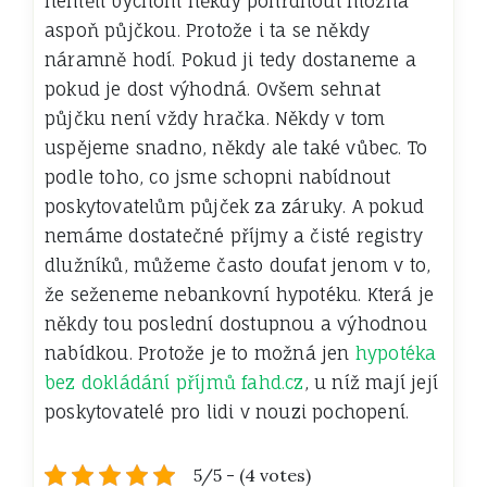
neměli bychom někdy pohrdnout možná
aspoň půjčkou. Protože i ta se někdy
náramně hodí. Pokud ji tedy dostaneme a
pokud je dost výhodná.
Ovšem sehnat
půjčku není vždy hračka. Někdy v tom
uspějeme snadno, někdy ale také vůbec. To
podle toho, co jsme schopni nabídnout
poskytovatelům půjček za záruky. A pokud
nemáme dostatečné příjmy a čisté registry
dlužníků, můžeme často doufat jenom v to,
že seženeme nebankovní hypotéku. Která je
někdy tou poslední dostupnou a výhodnou
nabídkou. Protože je to možná jen
hypotéka
bez dokládání příjmů fahd.cz
, u níž mají její
poskytovatelé pro lidi v nouzi pochopení.
5/5 - (4 votes)