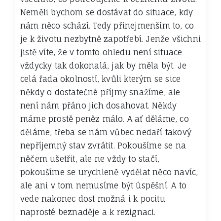
Neměli bychom se dostávat do situace, kdy
nám něco schází. Tedy přinejmenším to, co
je k životu nezbytně zapotřebí. Jenže všichni
jistě víte, že v tomto ohledu není situace
vždycky tak dokonalá, jak by měla být. Je
celá řada okolností, kvůli kterým se sice
někdy o dostatečné příjmy snažíme, ale
není nám přáno jich dosahovat.
Někdy
máme prostě peněz málo. A ať děláme, co
děláme, třeba se nám vůbec nedaří takový
nepříjemný stav zvrátit. Pokoušíme se na
něčem ušetřit, ale ne vždy to stačí,
pokoušíme se urychleně vydělat něco navíc,
ale ani v tom nemusíme být úspěšní. A to
vede nakonec dost možná i k pocitu
naprosté beznaděje a k rezignaci.