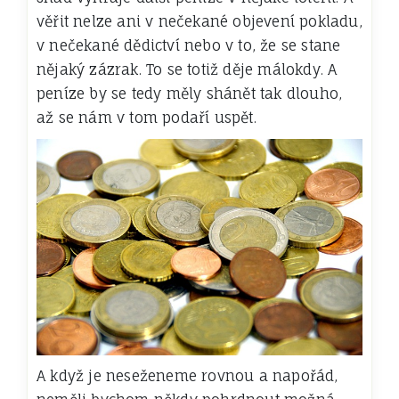
věřit nelze ani v nečekané objevení pokladu,
v nečekané dědictví nebo v to, že se stane
nějaký zázrak. To se totiž děje málokdy. A
peníze by se tedy měly shánět tak dlouho,
až se nám v tom podaří uspět.
A když je neseženeme rovnou a napořád,