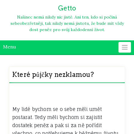
Skip
Getto
to
content
Našinec nemá nikdy nic jisté. Ani ten, kdo si počíná
sebeobezřetněji, tak nikdy nemá jistotu, že bude mít vždy
dost peněz pro svůj každodenní život.
Menu
Které půjčky nezklamou?
My lidé bychom se o sebe měli umět
postarat. Tedy měli bychom si zajistit
dostatek peněz a pak si za ně pořídit
všechno, co potřebujeme k běžnému životu.