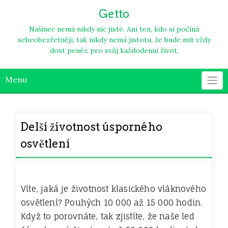
Skip
Getto
to
content
Našinec nemá nikdy nic jisté. Ani ten, kdo si počíná
sebeobezřetněji, tak nikdy nemá jistotu, že bude mít vždy
dost peněz pro svůj každodenní život.
Menu
Delší životnost úsporného
osvětlení
Víte, jaká je životnost klasického vláknového
osvětlení? Pouhých 10 000 až 15 000 hodin.
Když to porovnáte, tak zjistíte, že naše
led