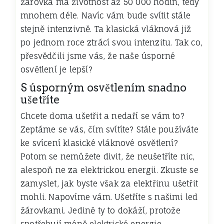
žárovka
má životnost až 50 000 hodin, tedy
mnohem déle. Navíc vám bude svítit stále
stejně intenzivně. Ta klasická vláknová již
po jednom roce ztrácí svou intenzitu. Tak co,
přesvědčili jsme vás, že naše úsporné
osvětlení je lepší?
S úsporným osvětlením snadno
ušetříte
Chcete doma ušetřit a nedaří se vám to?
Zeptáme se vás, čím svítíte? Stále používáte
ke svícení klasické vláknové osvětlení?
Potom se nemůžete divit, že neušetříte nic,
alespoň ne za elektrickou energii. Zkuste se
zamyslet, jak byste však za elektřinu ušetřit
mohli. Napovíme vám. Ušetříte s našimi led
žárovkami. Jedině ty to dokáží, protože
spotřebují méně elektrické energie.